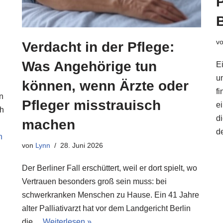
P
v
Verdacht in der Pflege:
Was Angehörige tun
E
u
können, wenn Ärzte oder
f
in
Pfleger misstrauisch
e
ch
d
machen
d
n
von
Lynn
28. Juni 2026
Der Berliner Fall erschüttert, weil er dort spielt, wo
Vertrauen besonders groß sein muss: bei
schwerkranken Menschen zu Hause. Ein 41 Jahre
alter Palliativarzt hat vor dem Landgericht Berlin
die…
Weiterlesen »