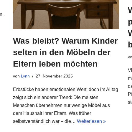
n,
p
Was bleibt? Warum Kinder
selten in den Möbeln der
v
Eltern leben möchten
V
von
Lynn
27. November 2025
m
d
Erbstücke haben emotionalen Wert, doch im Alltag
P
zeigt sich ein anderer Trend: Die meisten
s
Menschen übernehmen nur wenige Möbel aus
dem Haushalt ihrer Eltern. Was früher
selbstverständlich war – die…
Weiterlesen »